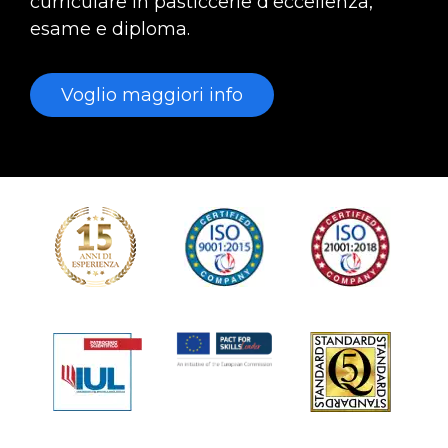
curriculare in pasticcerie d'eccellenza,
esame e diploma.
Voglio maggiori info